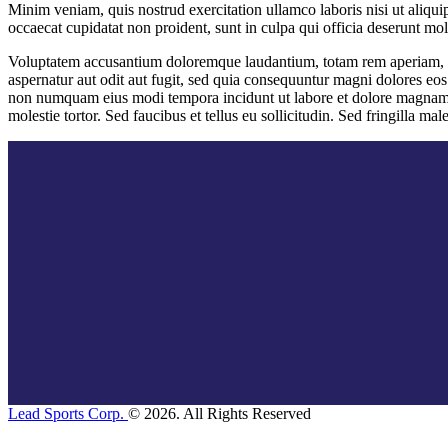
Minim veniam, quis nostrud exercitation ullamco laboris nisi ut aliquip
occaecat cupidatat non proident, sunt in culpa qui officia deserunt moll
Voluptatem accusantium doloremque laudantium, totam rem aperiam, eaqu
aspernatur aut odit aut fugit, sed quia consequuntur magni dolores eos
non numquam eius modi tempora incidunt ut labore et dolore magnam 
molestie tortor. Sed faucibus et tellus eu sollicitudin. Sed fringilla mal
Lead Sports Corp.
© 2026. All Rights Reserved