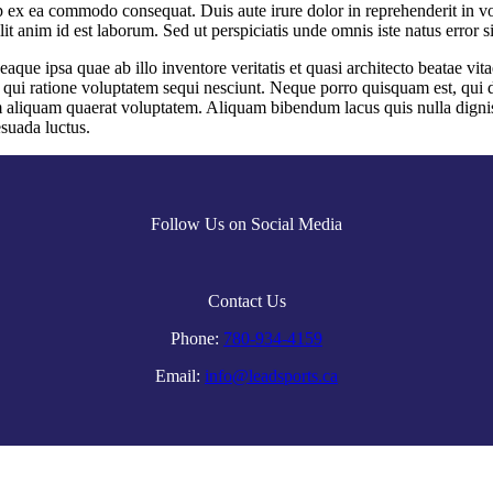
 ex ea commodo consequat. Duis aute irure dolor in reprehenderit in volu
it anim id est laborum. Sed ut perspiciatis unde omnis iste natus error si
e ipsa quae ab illo inventore veritatis et quasi architecto beatae vit
 qui ratione voluptatem sequi nesciunt. Neque porro quisquam est, qui do
aliquam quaerat voluptatem. Aliquam bibendum lacus quis nulla digni
esuada luctus.
Follow Us on Social Media
Contact Us
Phone:
780-934-4159
Email:
info@leadsports.ca