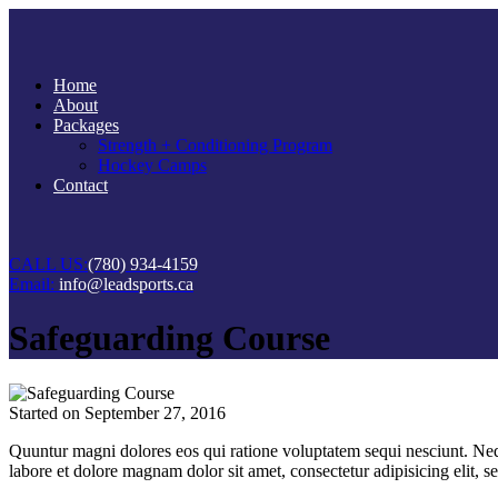
Home
About
Packages
Strength + Conditioning Program
Hockey Camps
Contact
CALL US:
(780) 934-4159
Email:
info@leadsports.ca
Safeguarding Course
Started on
September 27, 2016
Quuntur magni dolores eos qui ratione voluptatem sequi nesciunt. Neq
labore et dolore magnam dolor sit amet, consectetur adipisicing elit, 